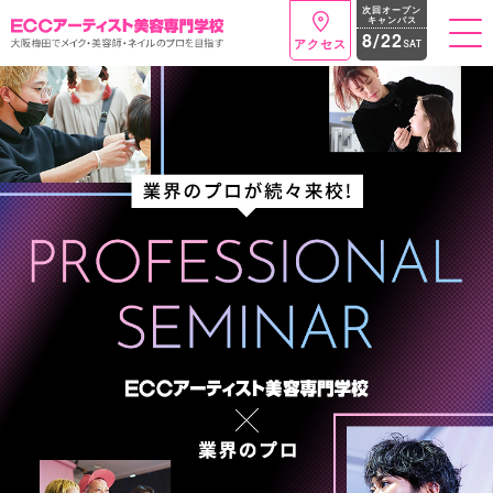
次回オープン
キャンパス
8
2
2
/
t
アクセス
SAT
o
g
g
l
e
n
a
v
i
g
a
t
i
o
n