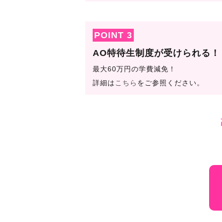
POINT 3
AO特待生制度
が受けられる！
最大60万円の学費減免！
詳細は
こちら
をご参照ください。