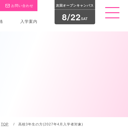
お問い合わせ
次回オープン
キャンパス
8
2
2
/
t
o
SAT
格
入学案内
g
g
l
e
n
a
v
i
g
a
t
i
o
n
TOP
/
高校3年生の方(2027年4月入学者対象)