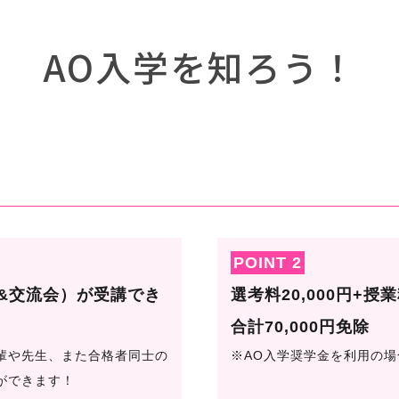
AO入学を知ろう！
POINT 2
&交流会）
が受講でき
選考料
20,000円
+授業
合計70,000円
免除
輩や先生、また合格者同士の
※AO入学奨学金を利用の場
ができます！