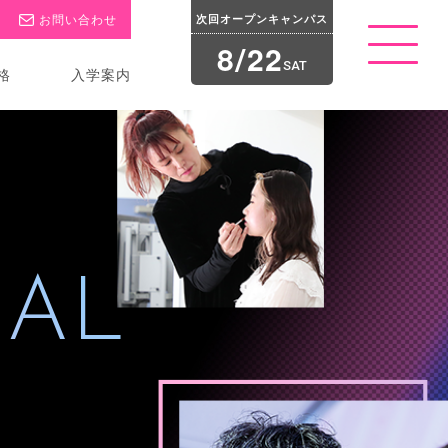
お問い合わせ
次回オープン
キャンパス
8
2
2
/
t
o
SAT
格
入学案内
g
g
l
e
n
a
v
i
g
a
t
i
o
n
NAL