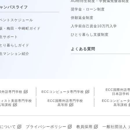
AO特待生制度・学費減免優遇制度
ャンパスライフ
奨学金・ローン制度
併願返金制度
ベントスケジュール
入学前自己資金10万円入学
阪・梅田・中崎町ガイド
ひとり暮らし支援制度
生サポート
とり暮らしガイド
よくある質問
生マンション紹介
ECC国際外語
際外語専門学校
ECCコンピュータ専門学校
日本語学科
ティスト美容専門学校
ECC国際外語専門学校
ECCコンピュー
高等課程
高等部
高等課程
について
プライバシーポリシー
教員採用
一般社団法人 