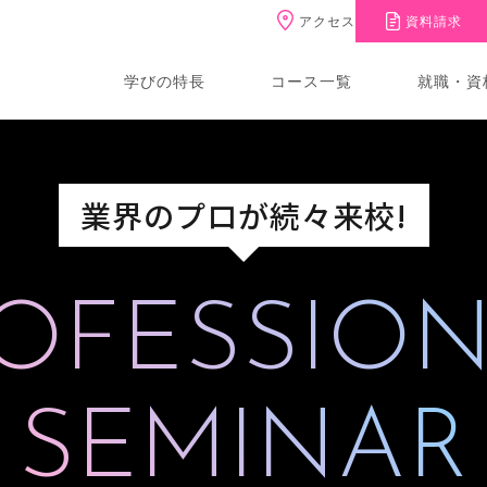
アクセス
資料請求
学びの特長
コース一覧
就職・資
業界のプロが続々来校!
OFESSIO
SEMINAR