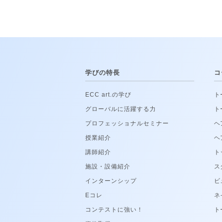
学びの特長
コ
ECC art.の学び
ト
グローバルに活躍する力
ト
プロフェッショナルセミナー
ヘ
授業紹介
ヘ
講師紹介
ト
施設・設備紹介
ス
インターンシップ
ビ
Eコレ
ネ
コンテストに強い！
ト