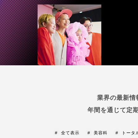
業界の最新情
年間を通じて定
#
全て表示
#
美容科
#
トータ