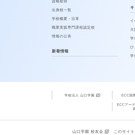
資格取得
キ
出身校一覧
学校概要・沿革
イ
職業実践専門課程認定校
大
情報の公表
学
ひ
新着情報
学
学校法人 山口学園
ECC国
ECCアー
山口学園 校友会
このサイト