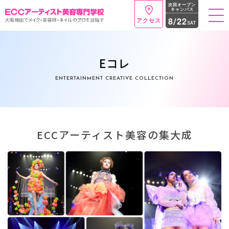
次回オープン
キャンパス
t
8
2
2
/
アクセス
SAT
o
g
g
l
e
Eコレ
n
a
ENTERTAINMENT CREATIVE COLLECTION
v
i
g
a
t
i
o
ECCアーティスト美容の集大成
n