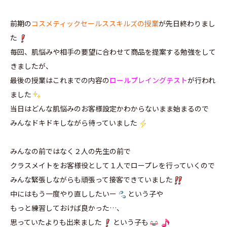
前期の
コスメティックセールススキルズの授業
が先日終わりまし
た
毎回、肌悩みや相手の要望に合わせて商品を提案する勉強をして
きましたが、
最後の授業はこれまでの内容の
ロールプレイングテスト
が行われ
ました
当日はどんな肌悩みのお客様設定かわからないまま始まるので
みんなドキドキしながら待っていました
みんなの前ではなく２人の先生の前で
クラスメイトをお客様役として１人でロープレを行っていくので
みんな緊張しながらも頑張って接客できていました
中にはもう一度やり直ししたいー
という子や
もっと練習しておけば良かった…、
思っていたよりも出来ました
という子も