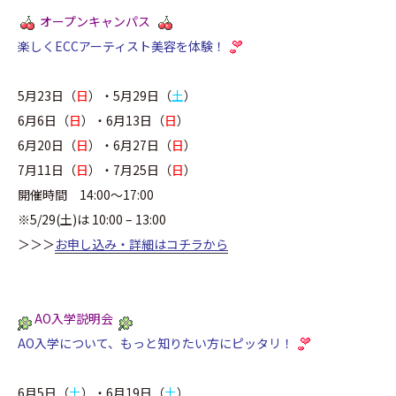
オープン
キャンパス
楽しくECCアーティスト美容を体験！
5月23日（
日
）・5月29日（
土
）
6月6日（
日
）・6月13日（
日
）
6月20日（
日
）・6月27日（
日
）
7月11日（
日
）・7月25日（
日
）
開催時間 14:00～17:00
※
5
/29(土)
は 10:00 – 13:00
＞＞＞
お申し込み・詳細はコチラから
AO入学説明会
AO入学について、もっと知りたい方にピッタリ！
6月5日（
土
）・6月19日（
土
）