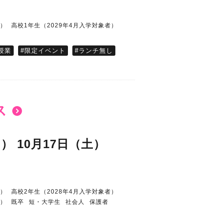
者）
高校1年生（2029年4月入学対象者）
授業
#限定イベント
#ランチ無し
ス
日）
10月17日（土）
0
者）
高校2年生（2028年4月入学対象者）
者）
既卒
短・大学生
社会人
保護者