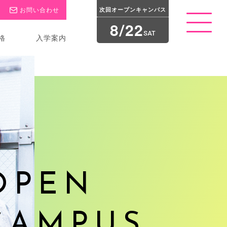
お問い合わせ
次回オープン
キャンパス
8
2
2
/
t
o
SAT
格
入学案内
g
g
l
e
n
a
v
i
g
a
t
i
o
n
OPEN
CAMPUS