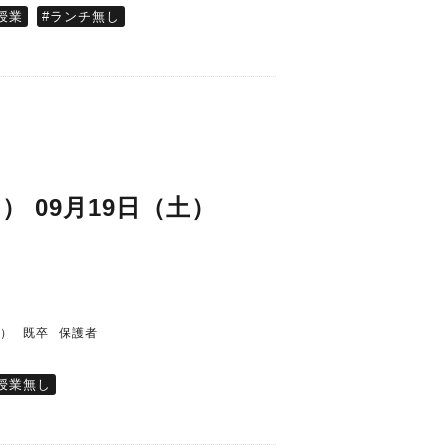
授業
#ランチ無し
日）
09月19日（土）
0
0
者）
既卒
保護者
授業無し