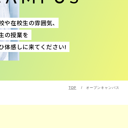
校や在校生の雰囲気､
生の授業を
ひ体感しに来てください!
TOP
/
オープンキャンパス