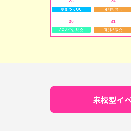
23
24
夏まつりOC
個別相談会
30
31
AO入学説明会
個別相談会
来校型イ